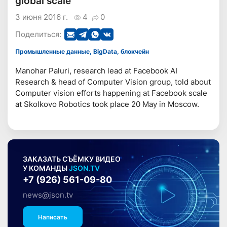
global scale
3 июня 2016 г.
4
0
Поделиться:
Промышленные данные, BigData, блокчейн
Manohar Paluri, research lead at Facebook AI
Research & head of Computer Vision group, told about
Computer vision efforts happening at Facebook scale
at Skolkovo Robotics took place 20 May in Moscow.
ЗАКАЗАТЬ СЪЁМКУ ВИДЕО
У КОМАНДЫ
JSON.TV
+7 (926) 561-09-80
news@json.tv
Написать