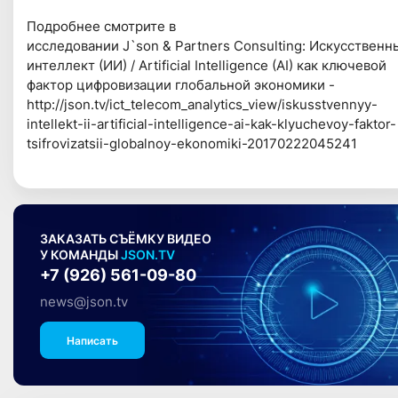
Подробнее смотрите в
исследовании J`son & Partners Consulting: Искусственн
интеллект (ИИ) / Artificial Intelligence (AI) как ключевой
фактор цифровизации глобальной экономики -
http://json.tv/ict_telecom_analytics_view/iskusstvennyy-
intellekt-ii-artificial-intelligence-ai-kak-klyuchevoy-faktor-
tsifrovizatsii-globalnoy-ekonomiki-20170222045241
ЗАКАЗАТЬ СЪЁМКУ ВИДЕО
У КОМАНДЫ
JSON.TV
+7 (926) 561-09-80
news@json.tv
Написать