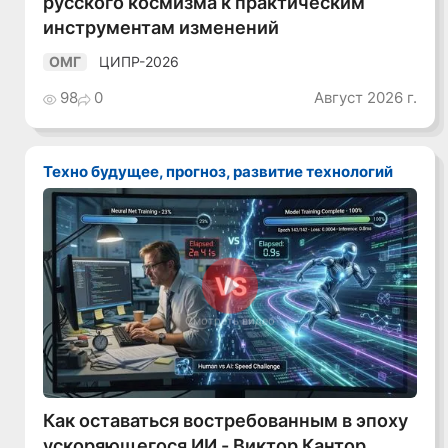
русского космизма к практическим
инструментам изменений
ЦИПР-2026
ОМГ
98
0
Август 2026 г.
Техно будущее, прогноз, развитие технологий
Смотреть видео
Как оставаться востребованным в эпоху
ускоряющегося ИИ - Виктор Кантор