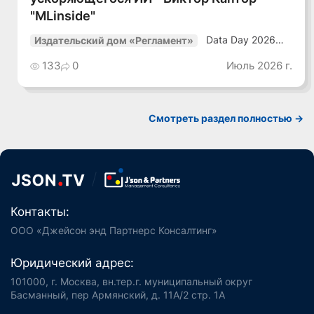
"MLinside"
Data Day 2026
Издательский дом «Регламент»
«ИИ + Данные.
Как сохранять
133
0
Июль 2026 г.
уверенный курс
в динамичной
среде»
Смотреть раздел полностью ->
Контакты:
ООО «Джейсон энд Партнерс Консалтинг»
Юридический адрес:
101000, г. Москва, вн.тер.г. муниципальный округ
Басманный, пер Армянский, д. 11А/2 стр. 1А