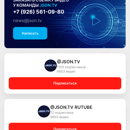
ЗАКАЗАТЬ СЪЁМКУ ВИДЕО
У КОМАНДЫ
JSON.TV
+7 (926) 561-09-80
news@json.tv
Написать
@JSON.TV
7310 подписчиков
6603 видео
Подписаться
@JSON.TV RUTUBE
72 подписчика
6603 видео
Подписаться