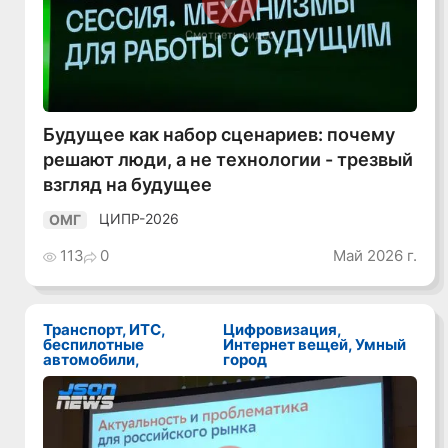
Смотреть видео
Будущее как набор сценариев: почему
решают люди, а не технологии - трезвый
взгляд на будущее
ЦИПР-2026
ОМГ
113
0
Май 2026 г.
Транспорт, ИТС,
Цифровизация,
беспилотные
Интернет вещей, Умный
автомобили,
город