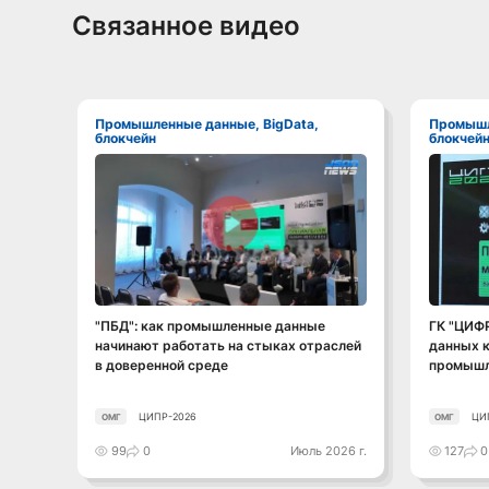
Связанное видео
Промышленные данные, BigData,
Промышленные данные, BigData,
блокчейн
блокчей
Смотреть видео
"ПБД": как промышленные данные
ГК "ЦИФ
начинают работать на стыках отраслей
данных к
в доверенной среде
промышл
ЦИПР-2026
ЦИ
ОМГ
ОМГ
99
0
Июль 2026 г.
127
0