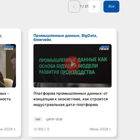
1
/
21
Все
Промышленные данные, BigData,
Промышленные данные, BigData,
блокчейн
блокч
Смотреть видео
ых -
Платформа промышленных данных: от
От да
сность
концепции к экосистеме, как строится
промы
индустриальная дата-платформа
прод
ЦИПР-2026
ОМГ
ОМГ
ь 2026 г.
90
0
Июнь 2026 г.
106