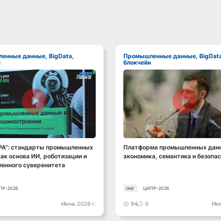
Промышленные данные, BigData,
н
блокчейн
Смотреть видео
Смотреть видео
РА": стандарты промышленных
Платформа промышленных данн
ак основа ИИ, роботизации и
экономика, семантика и безопа
енного суверенитета
ПР-2026
ЦИПР-2026
ОМГ
Июнь 2026 г.
94
0
Июн