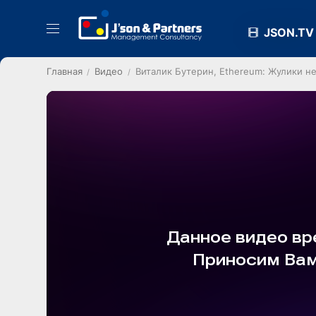
JSON.TV
Главная
Видео
Виталик Бутерин, Ethereum: Жулики не