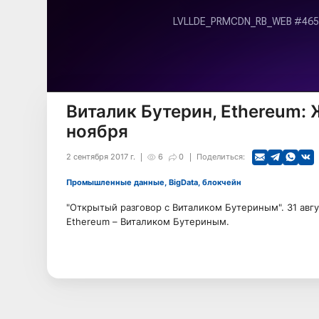
Виталик Бутерин, Ethereum: 
ноября
2 сентября 2017 г.
6
0
Поделиться:
Промышленные данные, BigData, блокчейн
"Открытый разговор с Виталиком Бутериным". 31 авгу
Ethereum – Виталиком Бутериным.