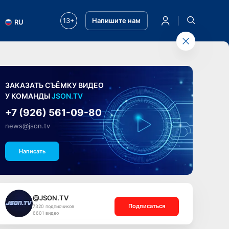
13+
Напишите нам
RU
ЗАКАЗАТЬ СЪЁМКУ ВИДЕО
У КОМАНДЫ
JSON.TV
+7 (926) 561-09-80
news@json.tv
Написать
@JSON.TV
Подписаться
7320 подписчиков
6601 видео