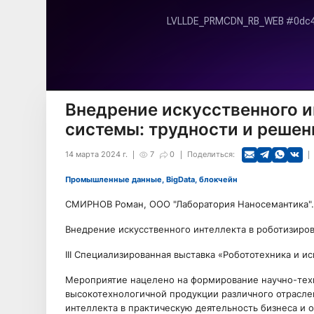
Внедрение искусственного и
сиcтемы: трудности и решен
14 марта 2024 г.
7
0
Поделиться:
Промышленные данные, BigData, блокчейн
СМИРНОВ Роман, ООО "Лаборатория Наносемантика".
Внедрение искусственного интеллекта в роботизиро
III Специализированная выставка «Робототехника и 
Мероприятие нацелено на формирование научно-техн
высокотехнологичной продукции различного отрасле
интеллекта в практическую деятельность бизнеса и о