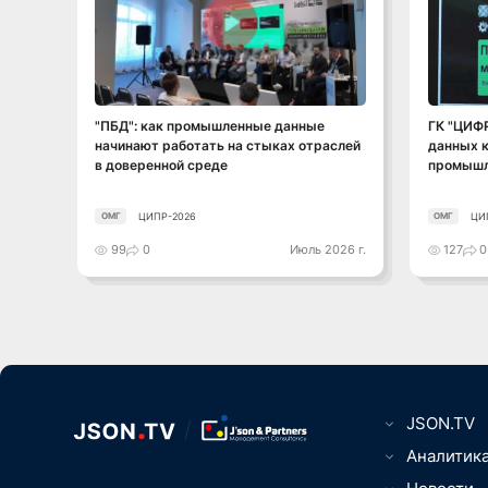
Смотреть видео
"ПБД": как промышленные данные
ГК "ЦИФ
начинают работать на стыках отраслей
данных к
в доверенной среде
промышл
ЦИПР-2026
ЦИ
ОМГ
ОМГ
99
0
Июль 2026 г.
127
0
JSON.TV
Цифровизаци
Аналитик
вещей, Умны
ТВ, видео-, 