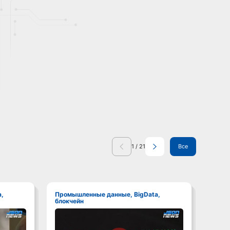
1
/
21
Все
Промышленные данные, BigData,
Промышленные данные, BigData,
блокчейн
блокч