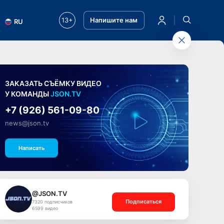
13+
Напишите нам
RU
ЗАКАЗАТЬ СЪЁМКУ ВИДЕО
У КОМАНДЫ
JSON.TV
+7 (926) 561-09-80
news@json.tv
Написать
@JSON.TV
Подписаться
7320 подписчиков
6599 видео