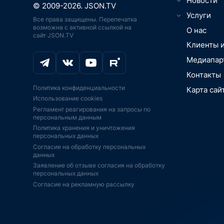
Новости
Юриспруденц
© 2009-2026. JSON.TV
Игры, кибер
Менеджмент
Телематика,
Услуги
Все права защищены. Перепечатка
ИТ, ПО, разр
связь, нави
ПО
возможна с активной ссылкой на
О НАС
интеграция
О нас
ИТ-рынок, 
сайт JSON.TV
Дроны, бес
МАРКЕТИН
Онлайн-обра
технологии,
летательные
Клиенты 
ИССЛЕДОВ
Транспорт, 
Цифровая м
Цифровизаци
РЫНКИ. ОТ
автомобили
Медиапар
медоборудо
вещей, Умны
PR-ПОДДЕ
Промышленно
Промышленн
Аддитивные 
Контакты
BigData, бл
JSON.TV
Экосистемы
печать
Политика конфиденциальности
Карта сай
IoT, АСУ ТП,
IPO, ИНВЕС
Аддитивные 
Безопасност
Использование cookies
платформы
печать
КОНСАЛТИН
Игры, кибер
Регламент реагирования на запросы по
Импортозам
ИИ-ускорител
ФИНАНСОВ
Искусственн
персональным данным
господдерж
ИИ
АУДИТ
BigData, бл
Политика хранения и уничтожения
Экономика, 
Телекоммун
Информацио
персональных данных
инновации,
оборудовани
ПО
Согласие на обработку персональных
Финтех, инв
Дроны, бес
Образование
данных
финансы, пл
летательные
образование
Заявление об отзыве согласия на обработку
Интернет-ма
ЭКБ, ЦПУ, с
Серверы СХ
персональных данных
ретейл, эко
FPGA
Согласие на рекламную рассылку
Спутниковая
Телевидение
Серверы, СХ
навигация
кинотеатры, 
Безопасност
Телевидение
Кадры, HR, 
Спутниковая
кинотеатры, 
удаленная р
Энергетика,
Телеком, ин