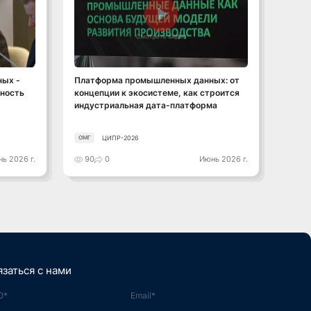
Смотреть видео
ых -
Платформа промышленных данных: от
От да
сность
концепции к экосистеме, как строится
промы
индустриальная дата-платформа
прод
ЦИПР-2026
ОМГ
ОМГ
ь 2026 г.
90
0
Июнь 2026 г.
106
язаться с нами