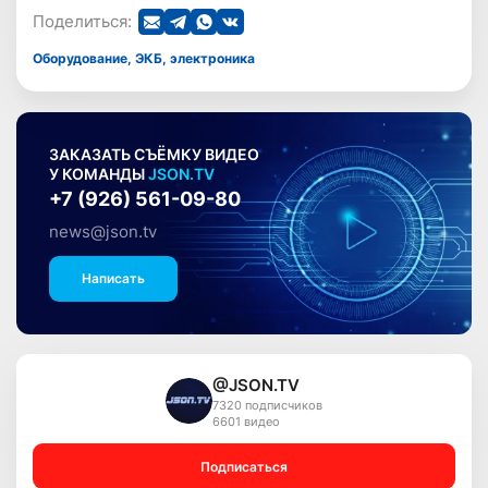
Поделиться:
Оборудование, ЭКБ, электроника
ЗАКАЗАТЬ СЪЁМКУ ВИДЕО
У КОМАНДЫ
JSON.TV
+7 (926) 561-09-80
news@json.tv
Написать
@JSON.TV
7320 подписчиков
6601 видео
Подписаться