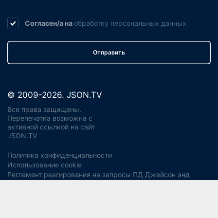
Согласен/а на
обработку
персональных данных
Отправить
© 2009-2026. JSON.TV
Все права защищены.
Перепечатка возможна с
активной ссылкой на сайт
JSON.TV
Политика конфиденциальности
Использование cookie
Регламент реагирования на запросы ПД Джейсон энд
Партнерс
Политика хранения и уничтожения ПД
Согласие на обработку ПДн
Заявление об отзыве согласия