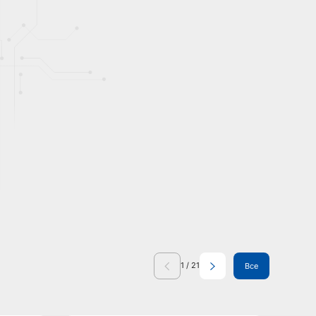
1
/
21
Все