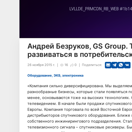
Андрей Безруков, GS Group.
развиваться в потребительс
26 ноября 2015 г.
16
0
Поделиться:
Оборудование, ЭКБ, электроника
«Компания сильно диверсифицирована. Мы выделяем к
разнообразные бизнесы, которые стали появляться п
менее, основываются тоже на высоких технологиях. 
телевидением. В начале были продажи спутникового
Европы. Компания торговала по всей Восточной Евро
дистрибьюторов спутникового оборудования. Ближе к
собственного инжинирингового подразделения. Стал
телевизионного сигнала – спутниковые ресиверы. Б