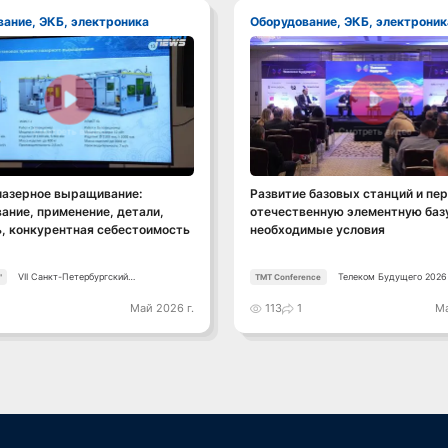
вание, ЭКБ, электроника
Оборудование, ЭКБ, электроник
Смотреть видео
Смотреть видео
лазерное выращивание:
Развитие базовых станций и пер
ание, применение, детали,
отечественную элементную базу
, конкурентная себестоимость
необходимые условия
VII Санкт-Петербургский
Телеком Будущего 2026
"
TMT Conference
Промышленный Конгресс
0
Май 2026 г.
113
1
Ма