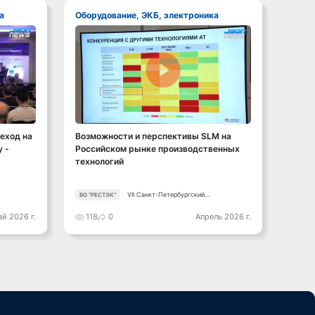
а
Оборудование, ЭКБ, электроника
Обор
Смотреть видео
еход на
Возможности и перспективы SLM на
Алекс
 -
Российском рынке производственных
счаст
технологий
унив
VII Санкт-Петербургский
ВО "РЕСТЭК"
Консор
Промышленный Конгресс
й 2026 г.
118
0
Апрель 2026 г.
170