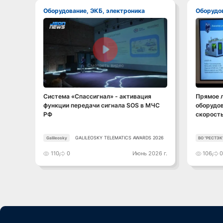
Оборудование, ЭКБ, электроника
Оборудо
Смотреть видео
Система «Спассигнал» - активация
Прямое 
функции передачи сигнала SOS в МЧС
оборудов
РФ
скорость
GALILEOSKY TELEMATICS AWARDS 2026
Galileosky
ВО "РЕСТЭК
110
0
Июнь 2026 г.
106