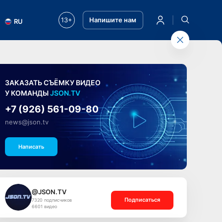
13+
Напишите нам
RU
ЗАКАЗАТЬ СЪЁМКУ ВИДЕО
У КОМАНДЫ
JSON.TV
+7 (926) 561-09-80
news@json.tv
Написать
@JSON.TV
Подписаться
7320 подписчиков
6601 видео