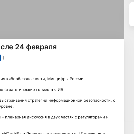
сле 24 февраля
ния кибербезопасности, Минцифры России.
ые стратегические горизонты ИБ
 выстраивания стратегии информационной безопасности, с
уровне.
– пленарная дискуссия в двух частях с регуляторами и
 «ИТ – ИБ» и Прорывные технологии в ИБ – секции с