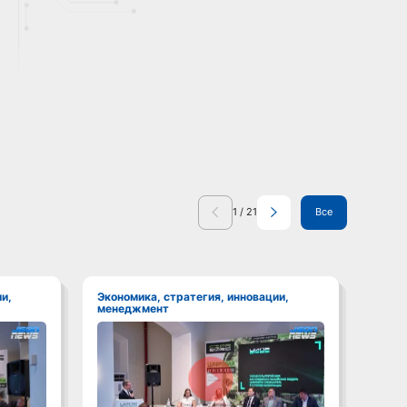
1
/
21
Все
Экономика, стратегия, инновации,
Экономика, стратегия, инновации,
менеджмент
мене