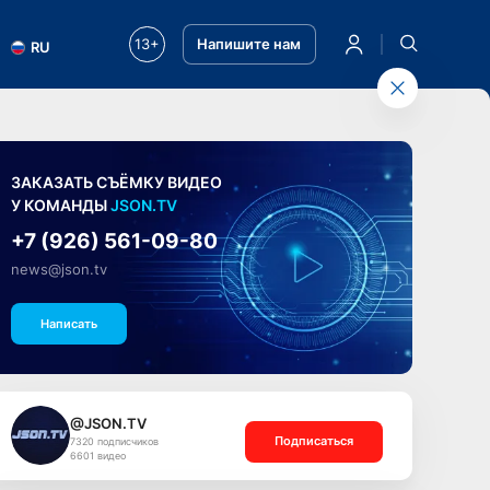
13+
Напишите нам
RU
ЗАКАЗАТЬ СЪЁМКУ ВИДЕО
У КОМАНДЫ
JSON.TV
+7 (926) 561-09-80
news@json.tv
Написать
@JSON.TV
Подписаться
7320 подписчиков
6601 видео