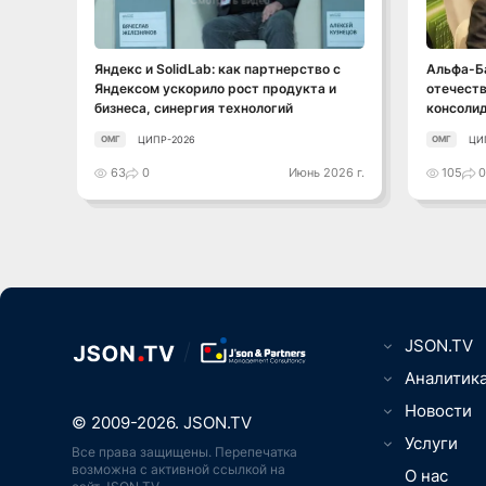
Смотреть видео
Яндекс и SolidLab: как партнерство с
Альфа-Ба
Яндексом ускорило рост продукта и
отечеств
бизнеса, синергия технологий
консоли
ЦИПР-2026
ЦИ
ОМГ
ОМГ
63
0
Июнь 2026 г.
105
JSON.TV
Цифровизаци
Аналитик
вещей, Умны
ТВ, видео-, 
Новости
Юриспруденц
© 2009-2026. JSON.TV
Игры, кибер
Менеджмент
Телематика,
Услуги
Все права защищены. Перепечатка
ИТ, ПО, разр
связь, нави
ПО
возможна с активной ссылкой на
О НАС
интеграция
О нас
ИТ-рынок, 