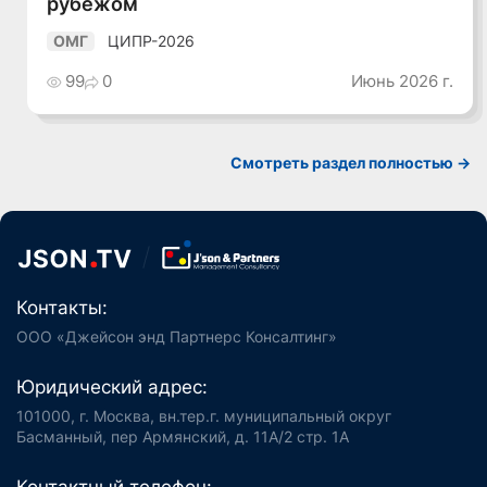
рубежом
ЦИПР-2026
ОМГ
99
0
Июнь 2026 г.
Смотреть раздел полностью ->
Контакты:
ООО «Джейсон энд Партнерс Консалтинг»
Юридический адрес:
101000, г. Москва, вн.тер.г. муниципальный округ
Басманный, пер Армянский, д. 11А/2 стр. 1А