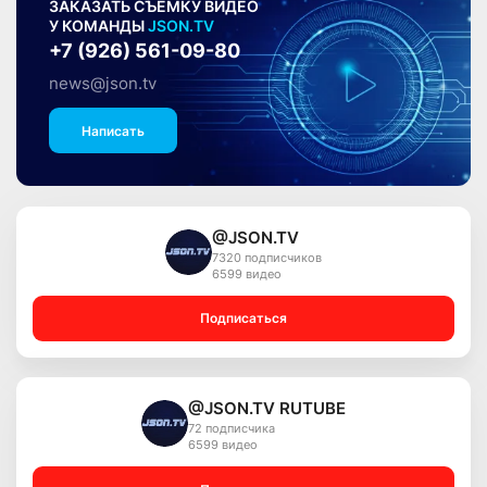
ЗАКАЗАТЬ СЪЁМКУ ВИДЕО
У КОМАНДЫ
JSON.TV
+7 (926) 561-09-80
news@json.tv
Написать
@JSON.TV
7320 подписчиков
6599 видео
Подписаться
@JSON.TV RUTUBE
72 подписчика
6599 видео