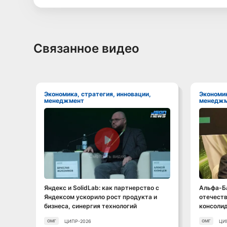
Связанное видео
Экономика, стратегия, инновации,
Экономика, стратегия, инновации,
менеджмент
менеджм
Смотреть видео
Яндекс и SolidLab: как партнерство с
Альфа-Ба
Яндексом ускорило рост продукта и
отечеств
бизнеса, синергия технологий
консоли
ЦИПР-2026
ЦИ
ОМГ
ОМГ