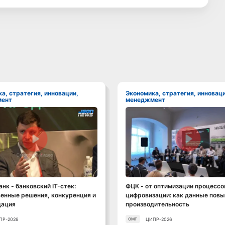
Экономика, стратегия, инновации,
ент
менеджмент
Смотреть видео
Смотреть видео
нк - банковский IT-стек:
ФЦК - от оптимизации процессо
енные решения, конкуренция и
цифровизации: как данные пов
дация
производительность
ПР-2026
ЦИПР-2026
ОМГ