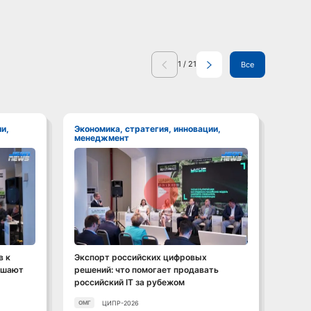
1
/
21
Все
Экономика, стратегия, инновации,
Экономика, стратегия, инновации,
менеджмент
мене
Смотреть видео
в к
Экспорт российских цифровых
Персп
ышают
решений: что помогает продавать
робот
российский IT за рубежом
"Косм
ЦИПР-2026
ОМГ
Консор