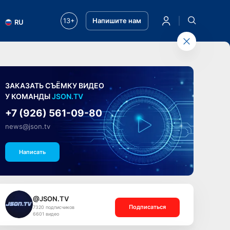
13+
Напишите нам
RU
ЗАКАЗАТЬ СЪЁМКУ ВИДЕО
У КОМАНДЫ
JSON.TV
+7 (926) 561-09-80
news@json.tv
Написать
@JSON.TV
Подписаться
7320 подписчиков
6601 видео