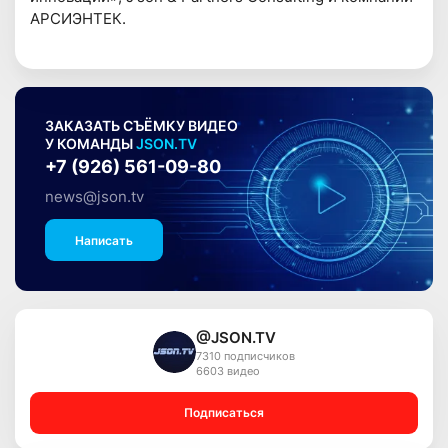
АРСИЭНТЕК.
ЗАКАЗАТЬ СЪЁМКУ ВИДЕО
У КОМАНДЫ
JSON.TV
+7 (926) 561-09-80
news@json.tv
Написать
@JSON.TV
7310 подписчиков
6603 видео
Подписаться