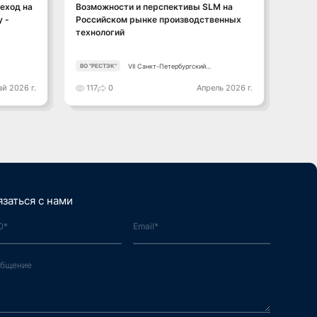
еход на
Возможности и перспективы SLM на
Алекс
 -
Российском рынке производственных
счаст
технологий
унив
VII Санкт-Петербургский
ВО "РЕСТЭК"
Консор
Промышленный Конгресс
й 2026 г.
117
0
Апрель 2026 г.
170
язаться с нами