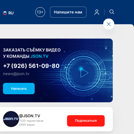
13+
Напишите нам
RU
ЗАКАЗАТЬ СЪЁМКУ ВИДЕО
У КОМАНДЫ
JSON.TV
+7 (926) 561-09-80
news@json.tv
Написать
@JSON.TV
Подписаться
7320 подписчиков
6599 видео