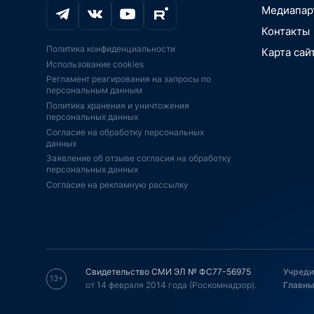
Цифровизаци
РЫНКИ. ОТ
автомобили
Медиапар
медоборудо
вещей, Умны
PR-ПОДДЕ
Промышленно
Промышленн
Аддитивные 
Контакты
BigData, бл
JSON.TV
Экосистемы
печать
Политика конфиденциальности
Карта сай
IoT, АСУ ТП,
IPO, ИНВЕС
Аддитивные 
Безопасност
Использование cookies
платформы
печать
КОНСАЛТИН
Игры, кибер
Регламент реагирования на запросы по
Импортозам
ИИ-ускорител
ФИНАНСОВ
Искусственн
персональным данным
господдерж
ИИ
АУДИТ
BigData, бл
Политика хранения и уничтожения
Экономика, 
Телекоммун
Информацио
персональных данных
инновации,
оборудовани
ПО
Согласие на обработку персональных
Финтех, инв
Дроны, бес
Образование
данных
финансы, пл
летательные
образование
Заявление об отзыве согласия на обработку
Интернет-ма
ЭКБ, ЦПУ, с
Серверы СХ
персональных данных
ретейл, эко
FPGA
Согласие на рекламную рассылку
Спутниковая
Телевидение
Серверы, СХ
навигация
кинотеатры, 
Безопасност
Телевидение
Кадры, HR, 
Спутниковая
кинотеатры, 
удаленная р
Энергетика,
Телеком, ин
Кибербезопа
умный горо
связь, интер
Транспорт, 
"Технет" НТ
Транспорт, 
автомобили
Свидетельство СМИ ЭЛ № ФС77-56975
Учреди
автомобили
13+
Образование
от 14 февраля 2014 года (Роскомнадзор).
Главны
Оборудовани
образование
электроника
Телеком, ин