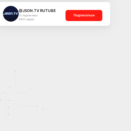
@JSON.TV RUTUBE
Подписаться
72 подписчика
6603 видео