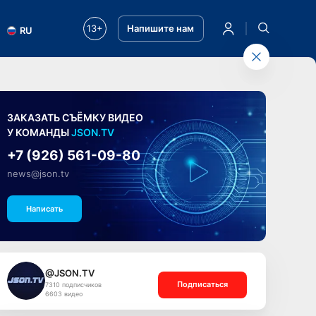
13+
Напишите нам
RU
ЗАКАЗАТЬ СЪЁМКУ ВИДЕО
У КОМАНДЫ
JSON.TV
+7 (926) 561-09-80
news@json.tv
Написать
@JSON.TV
Подписаться
7310 подписчиков
6603 видео