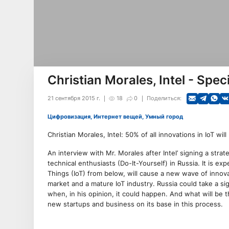
Christian Morales, Intel - Spec
21 сентября 2015 г.
18
0
Поделиться:
Цифровизация, Интернет вещей, Умный город
Christian Morales, Intel: 50% of all innovations in IoT w
An interview with Mr. Morales after Intel’ signing a str
technical enthusiasts (Do-It-Yourself) in Russia. It is exp
Things (IoT) from below, will cause a new wave of innova
market and a mature IoT industry. Russia could take a si
when, in his opinion, it could happen. And what will be 
new startups and business on its base in this process.