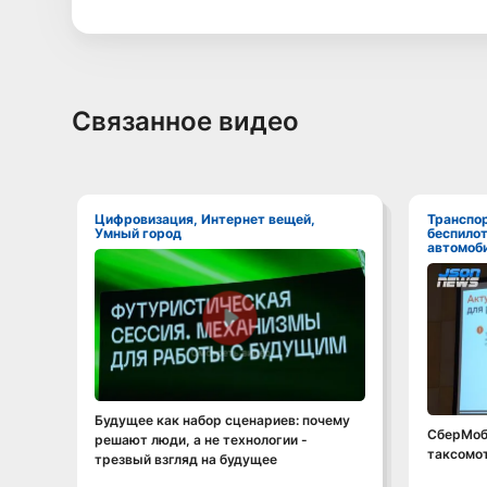
Связанное видео
Цифровизация, Интернет вещей,
Транспорт, ИТС,
Умный город
беспило
автомоби
Смотреть видео
Будущее как набор сценариев: почему
СберМоба
решают люди, а не технологии -
таксомо
трезвый взгляд на будущее