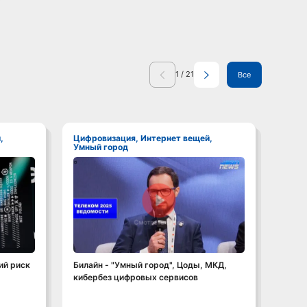
1
/
21
Все
Цифровизация, Интернет вещей,
Цифровизация, Интернет вещей,
Умный город
Умны
Смотреть видео
ий риск
Билайн - "Умный город", Цоды, МКД,
"Умны
кибербез цифровых сервисов
разви
обойт