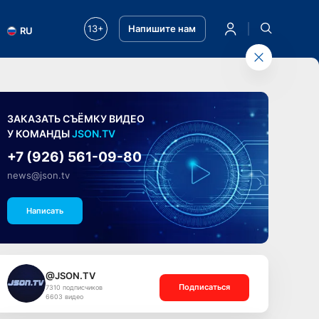
13+
Напишите нам
RU
ЗАКАЗАТЬ СЪЁМКУ ВИДЕО
У КОМАНДЫ
JSON.TV
+7 (926) 561-09-80
news@json.tv
Написать
@JSON.TV
Подписаться
7310 подписчиков
6603 видео