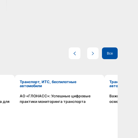
Все
Транспорт, ИТС, беспилотные
Транспорт, ИТС, беспилотные
автомобили
автомобили
АО «ГЛОНАСС»: Успешные цифровые
Важность дис
Смотреть видео
а для
практики мониторинга транспорта
осмотров для 