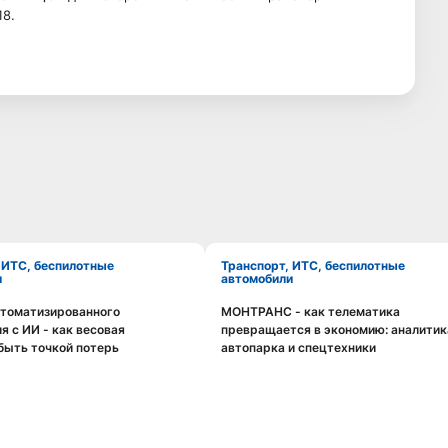
18.
Транспорт, ИТС, беспилотные
и
автомобили
втоматизированного
МОНТРАНС - как телематика
Смотреть видео
Смотреть видео
я с ИИ - как весовая
превращается в экономию: аналитик
быть точкой потерь
автопарка и спецтехники