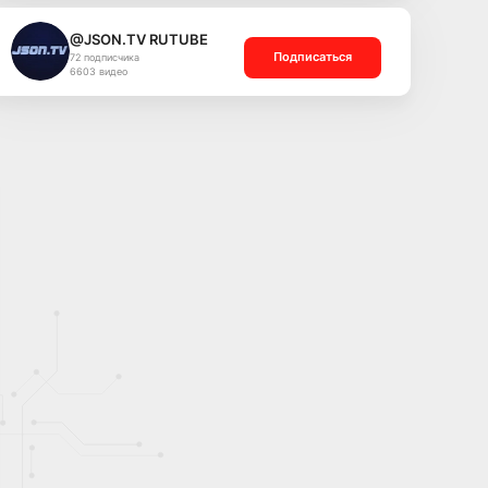
@JSON.TV RUTUBE
Подписаться
72 подписчика
6603 видео