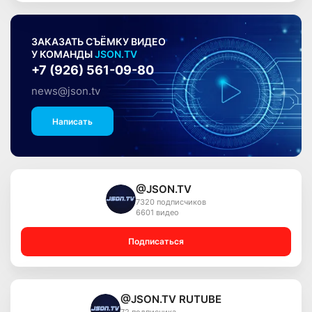
ЗАКАЗАТЬ СЪЁМКУ ВИДЕО
У КОМАНДЫ
JSON.TV
+7 (926) 561-09-80
news@json.tv
Написать
@JSON.TV
7320 подписчиков
6601 видео
Подписаться
@JSON.TV RUTUBE