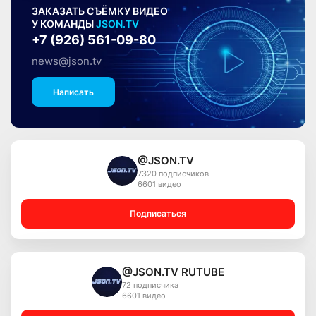
ЗАКАЗАТЬ СЪЁМКУ ВИДЕО
У КОМАНДЫ
JSON.TV
+7 (926) 561-09-80
news@json.tv
Написать
@JSON.TV
7320 подписчиков
6601 видео
Подписаться
@JSON.TV RUTUBE
72 подписчика
6601 видео