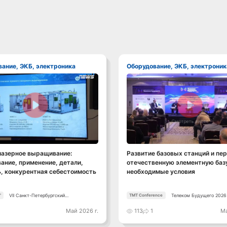
вание, ЭКБ, электроника
Оборудование, ЭКБ, электроник
Смотреть видео
Смотреть видео
лазерное выращивание:
Развитие базовых станций и пер
ание, применение, детали,
отечественную элементную базу
, конкурентная себестоимость
необходимые условия
VII Санкт-Петербургский
Телеком Будущего 2026
"
TMT Conference
Промышленный Конгресс
0
Май 2026 г.
113
1
Ма