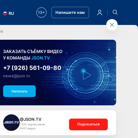
13+
Напишите нам
RU
ов
ЗАКАЗАТЬ СЪЁМКУ ВИДЕО
У КОМАНДЫ
JSON.TV
+7 (926) 561-09-80
news@json.tv
Написать
@JSON.TV
Подписаться
7320 подписчиков
6601 видео