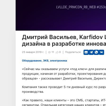
Дмитрий Васильев, Karfidov
дизайна в разработке иннов
25 января 2019 г.
11
0
Поделиться:
Оборудование, ЭКБ, электроника
«Сейчас мы оказываем услуги «под ключ» для разли
продукции, начиная от разработки, проектирования 
образцов» - рассказывает Дмитрий Васильев, Директо
Компания также проводит 5-ти дневный курс по раз
производства.
«Как правило, наши клиенты – это СМБ, стартапы, 
сегментом. Отдельная категория наших клиентов – э