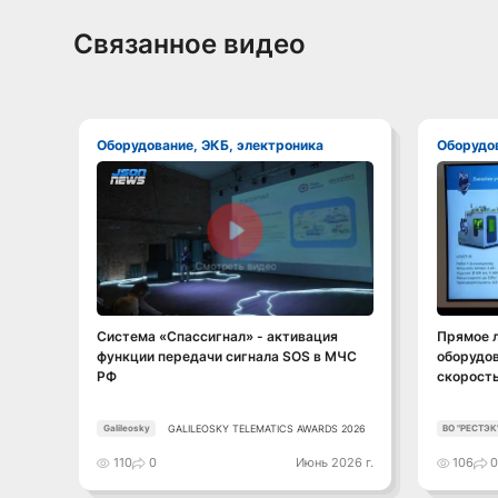
Связанное видео
Оборудование, ЭКБ, электроника
Оборудо
Смотреть видео
Система «Спассигнал» - активация
Прямое 
функции передачи сигнала SOS в МЧС
оборудов
РФ
скорость
GALILEOSKY TELEMATICS AWARDS 2026
Galileosky
ВО "РЕСТЭК
110
0
Июнь 2026 г.
106