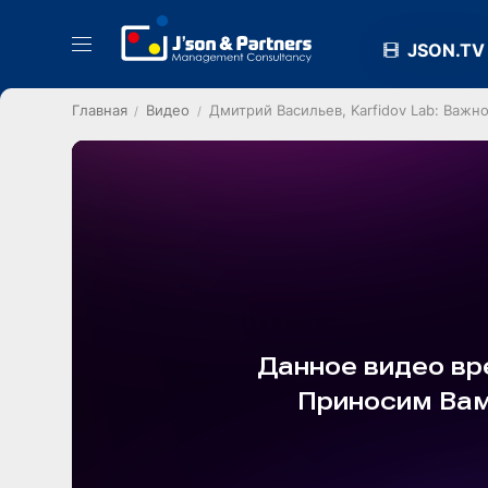
JSON.TV
Главная
Видео
Дмитрий Васильев, Karfidov Lab: Важ