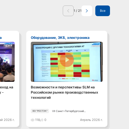
1
/
21
Все
а
Оборудование, ЭКБ, электроника
Обор
Смотреть видео
еход на
Возможности и перспективы SLM на
Алекс
 -
Российском рынке производственных
счаст
технологий
унив
VII Санкт-Петербургский
ВО "РЕСТЭК"
Консор
Промышленный Конгресс
й 2026 г.
118
0
Апрель 2026 г.
170