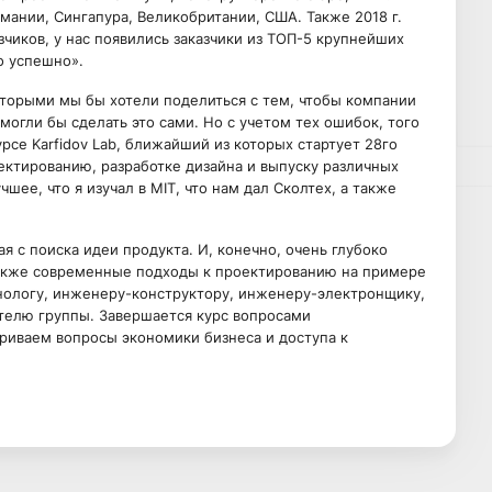
мании, Сингапура, Великобритании, США. Также 2018 г.
чиков, у нас появились заказчики из ТОП-5 крупнейших
о успешно».
которыми мы бы хотели поделиться с тем, чтобы компании
, могли бы сделать это сами. Но с учетом тех ошибок, того
се Karfidov Lab, ближайший из которых стартует 28го
ектированию, разработке дизайна и выпуску различных
чшее, что я изучал в MIT, что нам дал Сколтех, а также
ая с поиска идеи продукта. И, конечно, очень глубоко
также современные подходы к проектированию на примере
хнологу, инженеру-конструктору, инженеру-электронщику,
телю группы. Завершается курс вопросами
риваем вопросы экономики бизнеса и доступа к