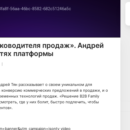
уководителя продаж». Андрей
стях платформы
Андрей Тян рассказывает о своем уникальном для
ь конверсию коммерческих предложений в продажи, и о
ременных технологий продаж. «Решение B2B Family
мотреть, где у них болит, быстро подлечить, чтобы
ентов».
um=banner&utm_campaign=jsontv_video