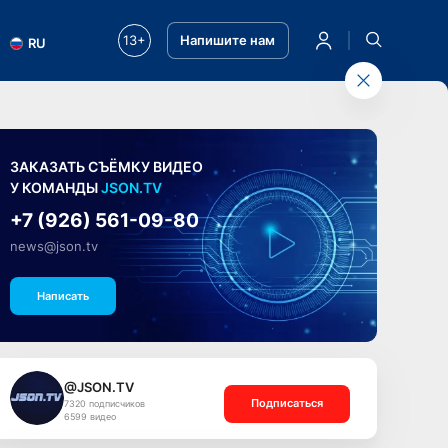
13+
Напишите нам
RU
ЗАКАЗАТЬ СЪЁМКУ ВИДЕО
У КОМАНДЫ
JSON.TV
+7 (926) 561-09-80
news@json.tv
Написать
@JSON.TV
Подписаться
7320 подписчиков
6599 видео