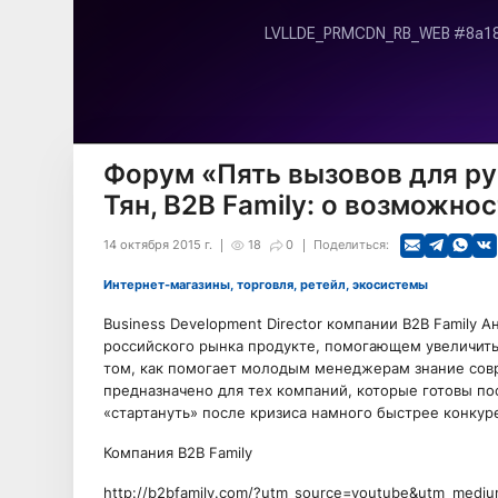
Форум «Пять вызовов для р
Тян, B2B Family: о возможно
14 октября 2015 г.
18
0
Поделиться:
Интернет-магазины, торговля, ретейл, экосистемы
Business Development Director компании B2B Family 
российского рынка продукте, помогающем увеличит
том, как помогает молодым менеджерам знание сов
предназначено для тех компаний, которые готовы пос
«стартануть» после кризиса намного быстрее конкур
Компания B2B Family
http://b2bfamily.com/?utm_source=youtube&utm_medi