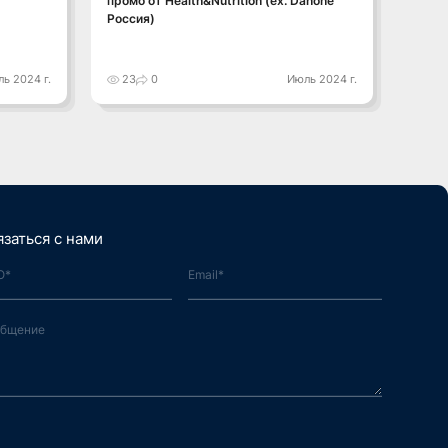
промо от Health&Nutrition (ex. Danone
Россия)
ь 2024 г.
23
0
Июль 2024 г.
7
язаться с нами