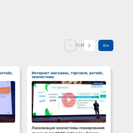
1
/
21
Все
Интернет-магазины, торговля, ретейл,
Интернет-магазины, торговля, ретейл,
экосистемы
экос
Смотреть видео
Локализация экосистемы планирования
Ставк