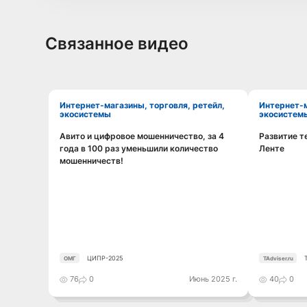
Связанное видео
Интернет-магазины, торговля, ретейл,
Интернет-магазины, торговля, ретейл,
экосистемы
экосистем
Авито и цифровое мошенничество, за 4
Развитие т
Смотреть видео
года в 100 раз уменьшили количество
Ленте
мошенничеств!
ЦИПР-2025
ОМГ
TAdviser.ru
76
0
Июнь 2025 г.
40
0