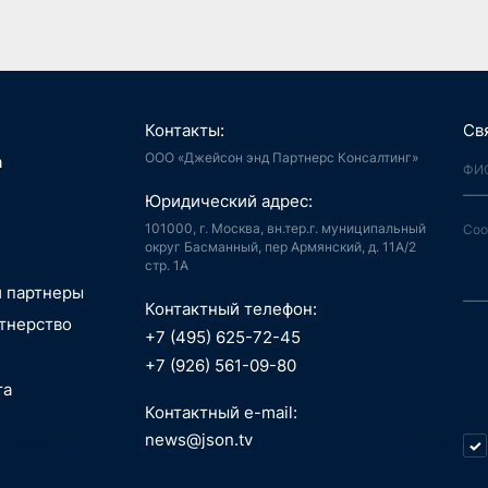
Контакты:
Св
ООО «Джейсон энд Партнерс Консалтинг»
я, Интернет
а
й город
аудиоконтент, книги
Юридический адрес:
ия, LegalTech
спорт, реклама
 и мотивация
 спутниковая
101000, г. Москва, вн.тер.г. муниципальный
аботка,
гация
округ Басманный, пер Армянский, д. 11А/2
стр. 1А
информационные
пилотные
зование, EdTech
 ПО
 аппараты, БАС
и партнеры
беспилотные
Контактный телефон:
едицина,
я, Интернет
тнерство
вание
й город
+7 (495) 625-72-45
сть, АСУ ТП, IoT
ые данные,
технологии, 3D
+7 (926) 561-09-80
окчейн
, маркетплейсы
та
 Индустрия 4.0,
технологии, 3D
ь, ИБ, КИИ
Контактный e-mail:
спорт
ещение,
и, AI hardware,
news@json.tv
ый интеллект,
ка, МСП
окчейн
стратегия,
икации,