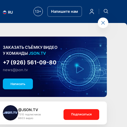
13+
Напишите нам
RU
ЗАКАЗАТЬ СЪЁМКУ ВИДЕО
У КОМАНДЫ
JSON.TV
+7 (926) 561-09-80
news@json.tv
Написать
@JSON.TV
Подписаться
7310 подписчиков
6603 видео