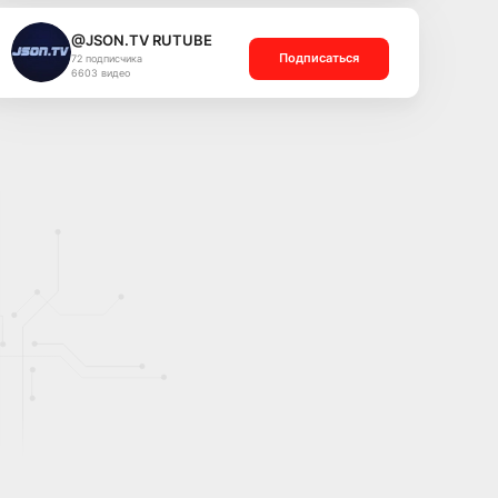
@JSON.TV RUTUBE
Подписаться
72 подписчика
6603 видео