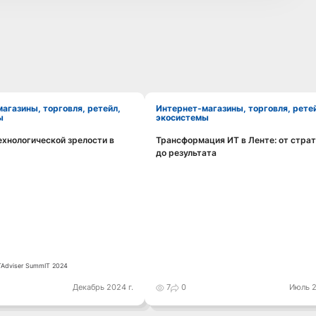
Интернет-магазины, торговля, ретейл,
ы
экосистемы
ехнологической зрелости в
Трансформация ИТ в Ленте: от стра
Смотреть видео
Смотреть видео
до результата
TAdviser SummIT 2024
Декабрь 2024 г.
7
0
Июль 2