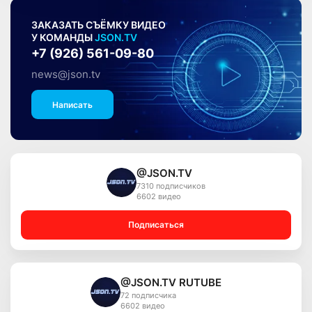
ЗАКАЗАТЬ СЪЁМКУ ВИДЕО
У КОМАНДЫ
JSON.TV
+7 (926) 561-09-80
news@json.tv
Написать
@JSON.TV
7310 подписчиков
6602 видео
Подписаться
@JSON.TV RUTUBE
72 подписчика
6602 видео