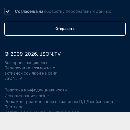
Согласен/а на
обработку
персональных данных
Отправить
© 2009-2026. JSON.TV
Все права защищены.
Перепечатка возможна с
активной ссылкой на сайт
JSON.TV
Политика конфиденциальности
Использование cookie
Регламент реагирования на запросы ПД Джейсон энд
Партнерс
Политика хранения и уничтожения ПД
Согласие на обработку ПДн
Заявление об отзыве согласия
Согласие на рекламную рассылку