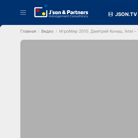
JSON.TV
Главная
Видео
ИгроМир 2015: Дмитрий Конаш, Intel –