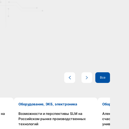
Все
Оборудование, ЭКБ, электроника
Оборудование
 на
Возможности и перспективы SLM на
Алексей Южако
Смотреть видео
Российском рынке производственных
счастья», ант
технологий
универсальная