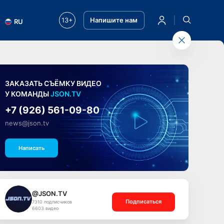
13+
Напишите нам
RU
ЗАКАЗАТЬ СЪЁМКУ ВИДЕО
У КОМАНДЫ
JSON.TV
+7 (926) 561-09-80
news@json.tv
Написать
@JSON.TV
Подписаться
7310 подписчиков
6603 видео