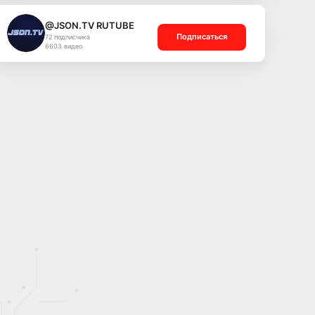
@JSON.TV RUTUBE
Подписаться
72 подписчика
6603 видео