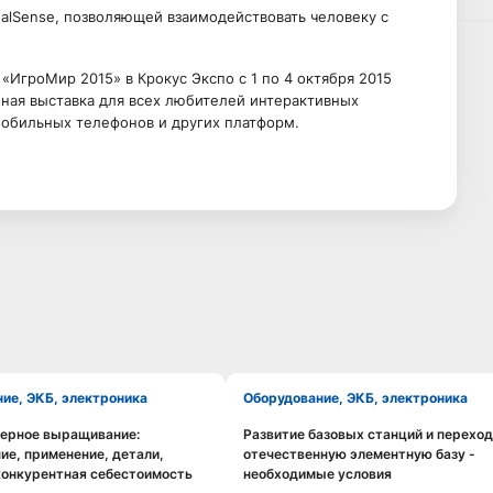
ealSense, позволяющей взаимодействовать человеку с
«ИгроМир 2015» в Крокус Экспо с 1 по 4 октября 2015
бная выставка для всех любителей интерактивных
мобильных телефонов и других платформ.
ние, ЭКБ, электроника
Оборудование, ЭКБ, электроника
зерное выращивание:
Развитие базовых станций и переход
Смотреть видео
Смотреть видео
ие, применение, детали,
отечественную элементную базу -
конкурентная себестоимость
необходимые условия