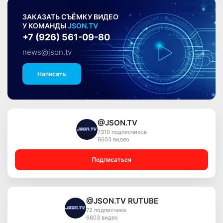
ЗАКАЗАТЬ СЪЁМКУ ВИДЕО
У КОМАНДЫ
JSON.TV
+7 (926) 561-09-80
news@json.tv
Написать
@JSON.TV
7310 подписчиков
6603 видео
Подписаться
@JSON.TV RUTUBE
72 подписчика
6603 видео