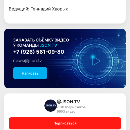
Ведущий: Геннадий Хворых
ЗАКАЗАТЬ СЪЁМКУ ВИДЕО
У КОМАНДЫ
JSON.TV
+7 (926) 561-09-80
news@json.tv
Написать
@JSON.TV
7310 подписчиков
6603 видео
Подписаться