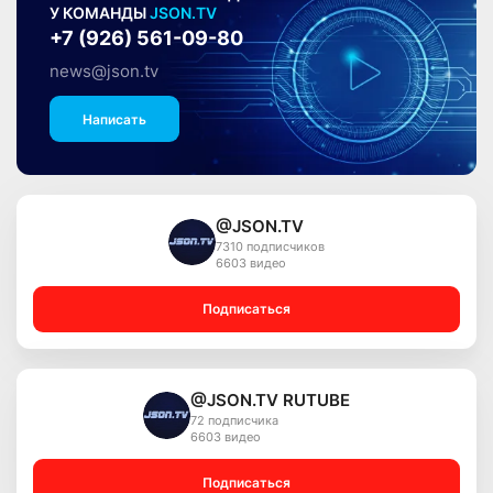
У КОМАНДЫ
JSON.TV
+7 (926) 561-09-80
news@json.tv
Написать
@JSON.TV
7310 подписчиков
6603 видео
Подписаться
@JSON.TV RUTUBE
72 подписчика
6603 видео
Подписаться