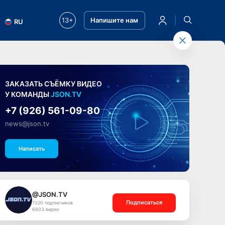
13+
Напишите нам
RU
ЗАКАЗАТЬ СЪЁМКУ ВИДЕО
У КОМАНДЫ
JSON.TV
+7 (926) 561-09-80
news@json.tv
Написать
@JSON.TV
Подписаться
7320 подписчиков
6603 видео