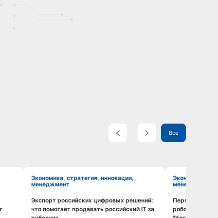
Все
Экономика, стратегия, инновации,
Экономика, стратегия, инновации,
менеджмент
менеджмент
Экспорт российских цифровых решений:
Перспективы о
Смотреть видео
т
что помогает продавать российский IT за
робототехники
рубежом
"Космос" ближ