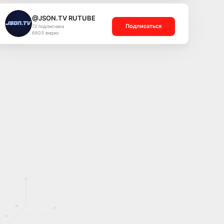
@JSON.TV RUTUBE
Подписаться
72 подписчика
6603 видео