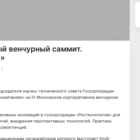
ый венчурный саммит.
х»
дседателя научно-технического совета Госкорпорации
в компаниях» на IV Московсклм корпоративном венчурном
ативных инноваций в госкорпорации «Ростехнологии» для
гий, внедрения перспективных технологий. Практика
 компетенций.
адиционным организатором которого выступает Клуб