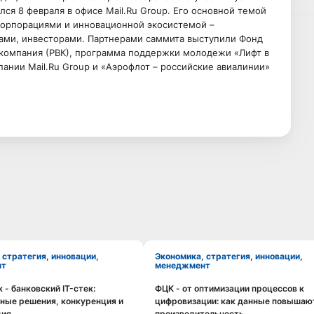
лся 8 февраля в офисе Mail.Ru Group. Его основной темой
корпорациями и инновационной экосистемой –
пами, инвесторами. Партнерами саммита выступили Фонд
 компания (РВК), программа поддержки молодежи «Лифт в
ании Mail.Ru Group и «Аэрофлот – российские авиалинии»
Экономика, стратегия, инновации,
нт
менеджмент
 - банковский IT-стек:
ФЦК - от оптимизации процессов к
Смотреть видео
Смотреть видео
ные решения, конкуренция и
цифровизации: как данные повышаю
ция
производительность