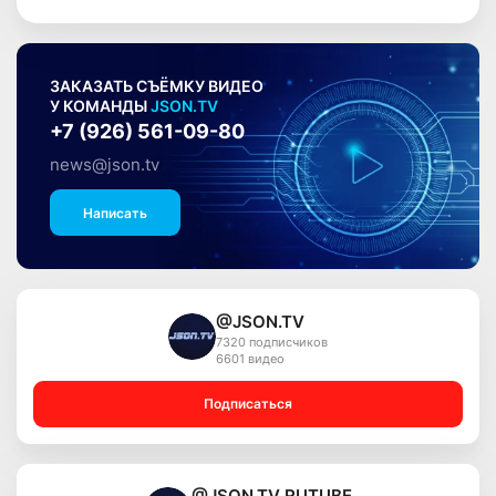
ЗАКАЗАТЬ СЪЁМКУ ВИДЕО
У КОМАНДЫ
JSON.TV
+7 (926) 561-09-80
news@json.tv
Написать
@JSON.TV
7320 подписчиков
6601 видео
Подписаться
@JSON.TV RUTUBE