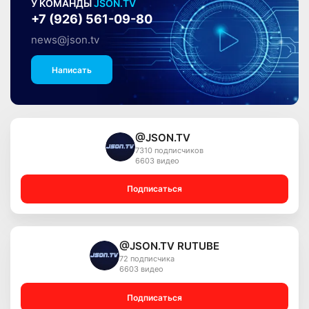
У КОМАНДЫ
JSON.TV
+7 (926) 561-09-80
news@json.tv
Написать
@JSON.TV
7310 подписчиков
6603 видео
Подписаться
@JSON.TV RUTUBE
72 подписчика
6603 видео
Подписаться