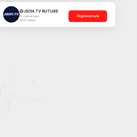
@JSON.TV RUTUBE
Подписаться
72 подписчика
6603 видео