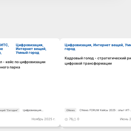
Цифровизация,
Цифровизация, Интернет вещей, Умный
ые
Интернет вещей,
город
,
Умный город
Кадровый голод - стратегический р
Смотреть видео
 - кейс по цифровизации
цифровой трансформации
Смотреть видео
ного парка
Цифровизация
CNews FORUM Кейсы 2025: : опыт ИТ-
нций “Сегодня”
CNews
транспорта-25
лидеров
Ноябрь 2025 г.
76
0
Июнь 2