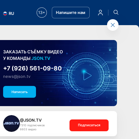
13+
Напишите нам
RU
ЗАКАЗАТЬ СЪЁМКУ ВИДЕО
У КОМАНДЫ
JSON.TV
+7 (926) 561-09-80
news@json.tv
Написать
@JSON.TV
Подписаться
7310 подписчиков
6603 видео