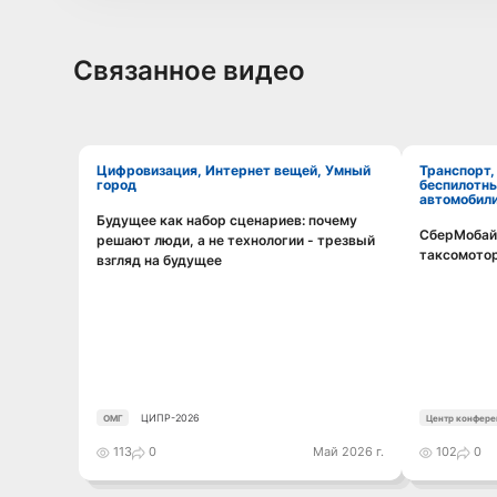
Связанное видео
Цифровизация, Интернет вещей, Умный
Транспорт, ИТС,
город
беспилотн
автомобили
Будущее как набор сценариев: почему
Смотреть видео
СберМобайл
решают люди, а не технологии - трезвый
таксомотор
взгляд на будущее
ЦИПР-2026
ОМГ
Центр конфере
113
0
Май 2026 г.
102
0