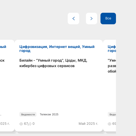
Все
Цифровизация, Интернет вещей, Умный
Цифровизация, Интернет вещей, Умный
город
город
иск
Билайн - "Умный город", Цоды, МКД,
"Умные парков
Смотреть видео
кибербез цифровых сервисов
развитие цифр
обойтись. Рос
Телеком 2025
Телек
Ведомости
Ведомости
025 г.
67
0
Май 2025 г.
69
0