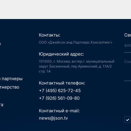
Контакты:
Св
ООО «Джейсон энд Партнерс Консалтинг»
я, Интернет
а
й город
аудиоконтент, книги
Юридический адрес:
ия, LegalTech
спорт, реклама
 и мотивация
 спутниковая
101000, г. Москва, вн.тер.г. муниципальный
аботка,
гация
округ Басманный, пер Армянский, д. 11А/2
стр. 1А
информационные
пилотные
зование, EdTech
 ПО
 аппараты, БАС
и партнеры
беспилотные
Контактный телефон:
едицина,
я, Интернет
тнерство
вание
й город
+7 (495) 625-72-45
сть, АСУ ТП, IoT
ые данные,
технологии, 3D
+7 (926) 561-09-80
окчейн
, маркетплейсы
та
 Индустрия 4.0,
технологии, 3D
ь, ИБ, КИИ
Контактный e-mail:
спорт
ещение,
и, AI hardware,
news@json.tv
ый интеллект,
ка, МСП
окчейн
стратегия,
икации,