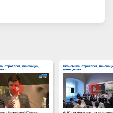
Экономика, стратегия, инновации,
ент
менеджмент
Смотреть видео
Смотреть видео
нк - банковский IT-стек:
ФЦК - от оптимизации процессо