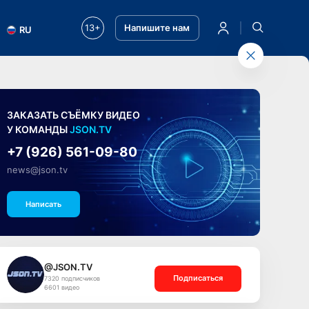
13+
Напишите нам
RU
ЗАКАЗАТЬ СЪЁМКУ ВИДЕО
У КОМАНДЫ
JSON.TV
+7 (926) 561-09-80
news@json.tv
Написать
@JSON.TV
Подписаться
7320 подписчиков
6601 видео