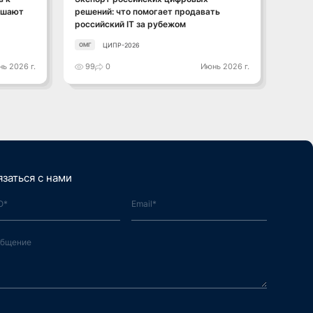
ышают
решений: что помогает продавать
робот
российский IT за рубежом
"Косм
ЦИПР-2026
ОМГ
Консор
ь 2026 г.
99
0
Июнь 2026 г.
24
язаться с нами