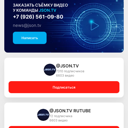
ЗАКАЗАТЬ СЪЁМКУ ВИДЕО
У КОМАНДЫ
JSON.TV
+7 (926) 561-09-80
news@json.tv
Написать
@JSON.TV
7310 подписчиков
6603 видео
Подписаться
@JSON.TV RUTUBE
72 подписчика
6603 видео