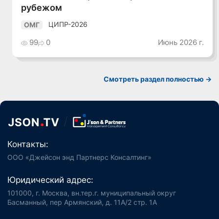
рубежом
ЦИПР-2026
ОМГ
99
0
Июнь 2026 г.
Смотреть раздел полностью ->
Контакты:
ООО «Джейсон энд Партнерс Консалтинг»
Юридический адрес:
101000, г. Москва, вн.тер.г. муниципальный округ
Басманный, пер Армянский, д. 11А/2 стр. 1А