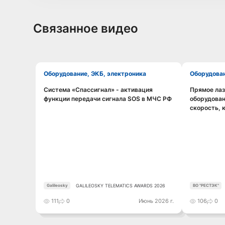
Связанное видео
Оборудование, ЭКБ, электроника
Оборудова
Система «Спассигнал» - активация
Прямое ла
Смотреть видео
функции передачи сигнала SOS в МЧС РФ
оборудован
скорость, 
GALILEOSKY TELEMATICS AWARDS 2026
Galileosky
ВО "РЕСТЭК"
111
0
Июнь 2026 г.
106
0