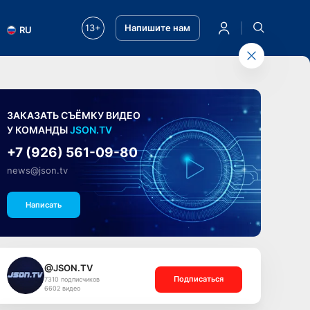
13+
Напишите нам
RU
ЗАКАЗАТЬ СЪЁМКУ ВИДЕО
У КОМАНДЫ
JSON.TV
+7 (926) 561-09-80
news@json.tv
Написать
@JSON.TV
Подписаться
7310 подписчиков
6602 видео