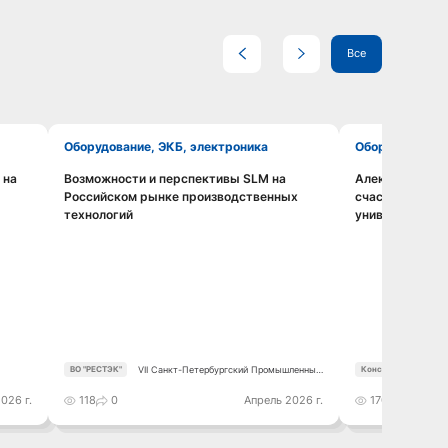
Все
Оборудование, ЭКБ, электроника
Оборудование
 на
Возможности и перспективы SLM на
Алексей Южако
Смотреть видео
Российском рынке производственных
счастья», ант
технологий
универсальная
VII Санкт-Петербургский Промышленный
ВО "РЕСТЭК"
Консорциум робото
Конгресс
026 г.
118
0
Апрель 2026 г.
170
0