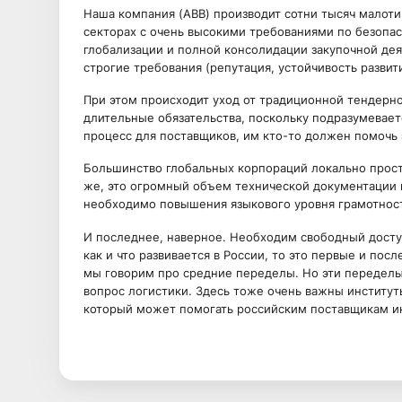
Наша компания (ABB) производит сотни тысяч малот
секторах с очень высокими требованиями по безопасн
глобализации и полной консолидации закупочной де
строгие требования (репутация, устойчивость развития
При этом происходит уход от традиционной тендерно
длительные обязательства, поскольку подразумевает
процесс для поставщиков, им кто-то должен помочь э
Большинство глобальных корпораций локально просто
же, это огромный объем технической документации 
необходимо повышения языкового уровня грамотнос
И последнее, наверное. Необходим свободный досту
как и что развивается в России, то это первые и по
мы говорим про средние переделы. Но эти переделы 
вопрос логистики. Здесь тоже очень важны институты
который может помогать российским поставщикам ин