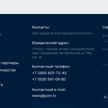
Контакты:
Св
ООО «Джейсон энд Партнерс Консалтинг»
я, Интернет
а
й город
аудиоконтент, книги
Юридический адрес:
ия, LegalTech
спорт, реклама
 и мотивация
 спутниковая
101000, г. Москва, вн.тер.г. муниципальный
аботка,
гация
округ Басманный, пер Армянский, д. 11А/2
стр. 1А
информационные
пилотные
зование, EdTech
 ПО
 аппараты, БАС
и партнеры
беспилотные
Контактный телефон:
едицина,
я, Интернет
тнерство
вание
й город
+7 (495) 625-72-45
сть, АСУ ТП, IoT
ые данные,
технологии, 3D
+7 (926) 561-09-80
окчейн
, маркетплейсы
та
 Индустрия 4.0,
технологии, 3D
ь, ИБ, КИИ
Контактный e-mail:
спорт
ещение,
и, AI hardware,
news@json.tv
ый интеллект,
ка, МСП
окчейн
стратегия,
икации,
нные технологии,
 менеджмент