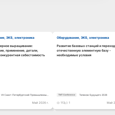
ние, ЭКБ, электроника
Оборудование, ЭКБ, электроника
зерное выращивание:
Развитие базовых станций и переход
Смотреть видео
Смотреть видео
ие, применение, детали,
отечественную элементную базу -
конкурентная себестоимость
необходимые условия
VII Санкт-Петербургский Промышленный
Телеком Будущего 2026
TMT Conference
Конгресс
Май 2026 г.
113
1
Май 2