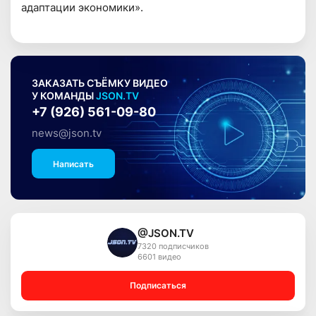
адаптации экономики».
ЗАКАЗАТЬ СЪЁМКУ ВИДЕО
У КОМАНДЫ
JSON.TV
+7 (926) 561-09-80
news@json.tv
Написать
@JSON.TV
7320 подписчиков
6601 видео
Подписаться