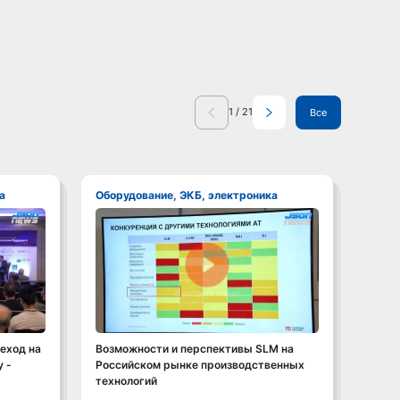
1
/
21
Все
а
Оборудование, ЭКБ, электроника
Обор
Смотреть видео
еход на
Возможности и перспективы SLM на
Алекс
 -
Российском рынке производственных
счаст
технологий
унив