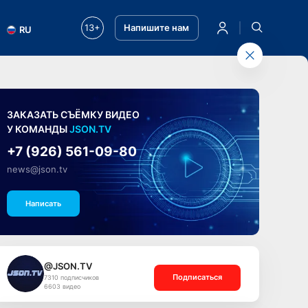
13+
Напишите нам
RU
ЗАКАЗАТЬ СЪЁМКУ ВИДЕО
У КОМАНДЫ
JSON.TV
+7 (926) 561-09-80
news@json.tv
Написать
@JSON.TV
Подписаться
7310 подписчиков
6603 видео