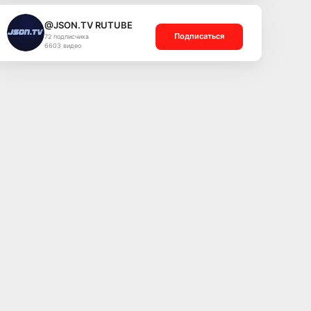
@JSON.TV RUTUBE
Подписаться
72 подписчика
6603 видео