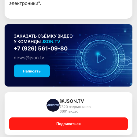
электроники".
ЗАКАЗАТЬ СЪЁМКУ ВИДЕО
У КОМАНДЫ
JSON.TV
+7 (926) 561-09-80
news@json.tv
Написать
@JSON.TV
7320 подписчиков
6601 видео
Подписаться