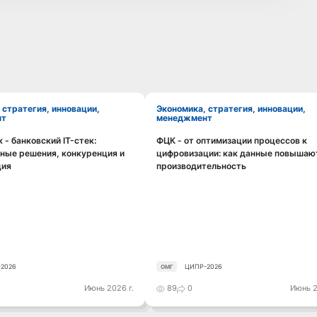
Экономика, стратегия, инновации,
нт
менеджмент
 - банковский IT-стек:
ФЦК - от оптимизации процессов к
Смотреть видео
Смотреть видео
ные решения, конкуренция и
цифровизации: как данные повышаю
ция
производительность
2026
ЦИПР-2026
ОМГ
Июнь 2026 г.
89
0
Июнь 2