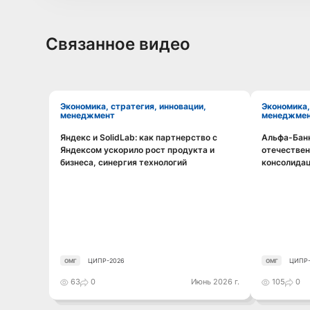
Связанное видео
Экономика, стратегия, инновации,
Экономика, стратегия, инновации,
менеджмент
менеджме
Яндекс и SolidLab: как партнерство с
Альфа-Банк
Смотреть видео
Яндексом ускорило рост продукта и
отечествен
бизнеса, синергия технологий
консолида
ЦИПР-2026
ЦИПР-
ОМГ
ОМГ
63
0
Июнь 2026 г.
105
0