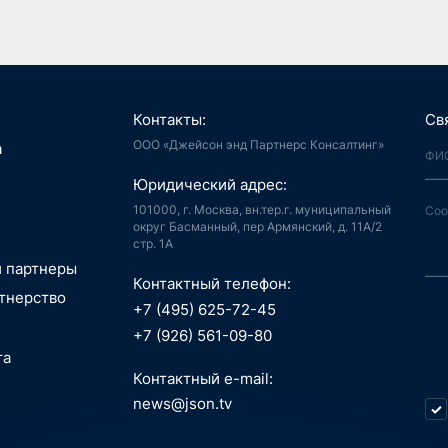
Контакты:
Св
ООО «Джейсон энд Партнерс Консалтинг»
я, Интернет
а
й город
аудиоконтент, книги
Юридический адрес:
ия, LegalTech
спорт, реклама
 и мотивация
 спутниковая
101000, г. Москва, вн.тер.г. муниципальный
аботка,
гация
округ Басманный, пер Армянский, д. 11А/2
стр. 1А
информационные
пилотные
зование, EdTech
 ПО
 аппараты, БАС
и партнеры
беспилотные
Контактный телефон:
едицина,
я, Интернет
тнерство
вание
й город
+7 (495) 625-72-45
сть, АСУ ТП, IoT
ые данные,
технологии, 3D
+7 (926) 561-09-80
окчейн
, маркетплейсы
та
 Индустрия 4.0,
технологии, 3D
ь, ИБ, КИИ
Контактный e-mail:
спорт
ещение,
и, AI hardware,
news@json.tv
ый интеллект,
ка, МСП
окчейн
стратегия,
икации,