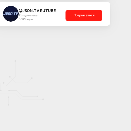
@JSON.TV RUTUBE
Подписаться
72 подписчика
6603 видео