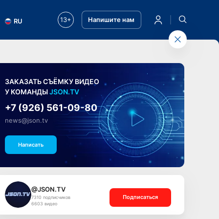
13+
Напишите нам
RU
ЗАКАЗАТЬ СЪЁМКУ ВИДЕО
У КОМАНДЫ
JSON.TV
+7 (926) 561-09-80
news@json.tv
Написать
@JSON.TV
Подписаться
7310 подписчиков
6603 видео