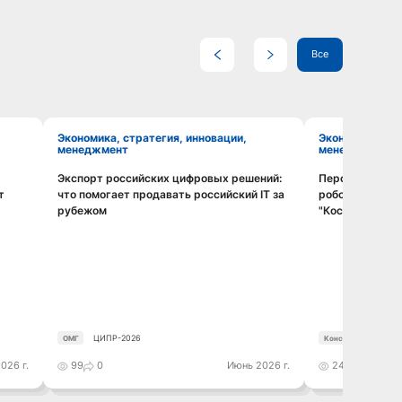
Все
Экономика, стратегия, инновации,
Экономика, стратегия, инновации,
менеджмент
менеджмент
Экспорт российских цифровых решений:
Перспективы о
Смотреть видео
т
что помогает продавать российский IT за
робототехники
рубежом
"Космос" ближ
ЦИПР-2026
ОМГ
Консорциум робото
026 г.
99
0
Июнь 2026 г.
242
0