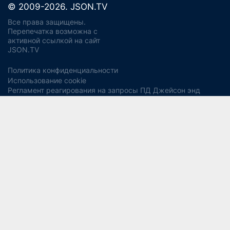
© 2009-2026. JSON.TV
Все права защищены.
Перепечатка возможна с
активной ссылкой на сайт
JSON.TV
Политика конфиденциальности
Использование cookie
Регламент реагирования на запросы ПД Джейсон энд
Партнерс
Политика хранения и уничтожения ПД
Согласие на обработку ПДн
Заявление об отзыве согласия
Согласие на рекламную рассылку
Свидетельство СМИ ЭЛ № ФС77-56975
13+
от 14 февраля 2014 года (Роскомнадзор).
Учредитель:
ООО "Джейсон энд Партнерс Консалтинг".
Главный редактор:
Водянова Светлана Александровна