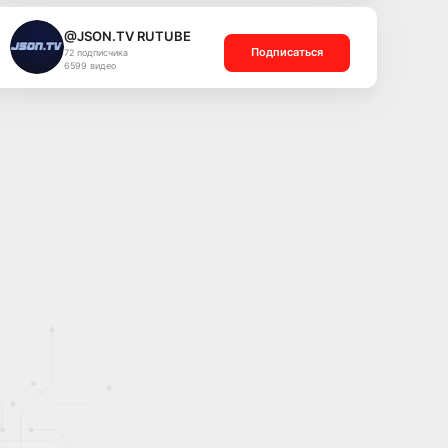
@JSON.TV RUTUBE
Подписаться
72 подписчика
6599 видео