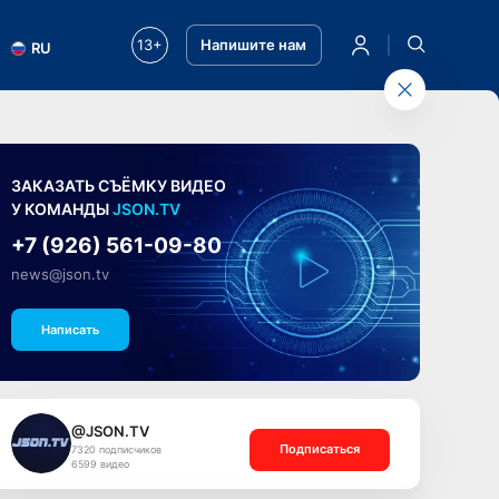
13+
Напишите нам
RU
ЗАКАЗАТЬ СЪЁМКУ ВИДЕО
У КОМАНДЫ
JSON.TV
+7 (926) 561-09-80
news@json.tv
Написать
@JSON.TV
Подписаться
7320 подписчиков
6599 видео