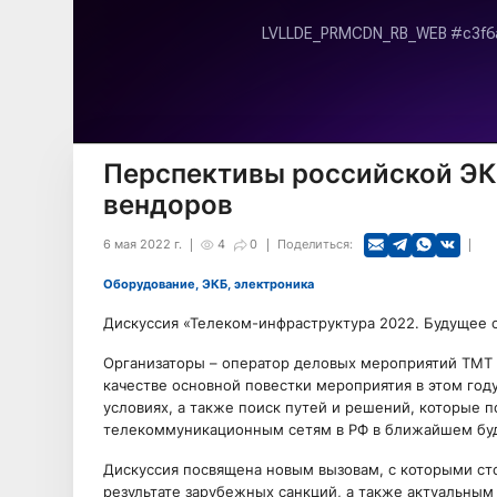
Перспективы российской ЭК
вендоров
6 мая 2022 г.
4
0
Поделиться:
Оборудование, ЭКБ, электроника
Дискуссия «Телеком-инфраструктура 2022. Будущее с
Организаторы – оператор деловых мероприятий TMT C
качестве основной повестки мероприятия в этом год
условиях, а также поиск путей и решений, которые п
телекоммуникационным сетям в РФ в ближайшем бу
Дискуссия посвящена новым вызовам, с которыми ст
результате зарубежных санкций, а также актуальны