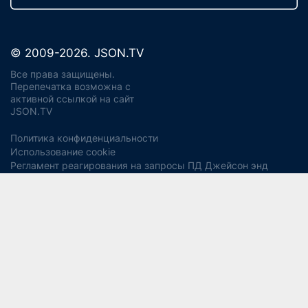
© 2009-2026. JSON.TV
Все права защищены.
Перепечатка возможна с
активной ссылкой на сайт
JSON.TV
Политика конфиденциальности
Использование cookie
Регламент реагирования на запросы ПД Джейсон энд
Партнерс
Политика хранения и уничтожения ПД
Согласие на обработку ПДн
Заявление об отзыве согласия
Согласие на рекламную рассылку
Свидетельство СМИ ЭЛ № ФС77-56975
13+
от 14 февраля 2014 года (Роскомнадзор).