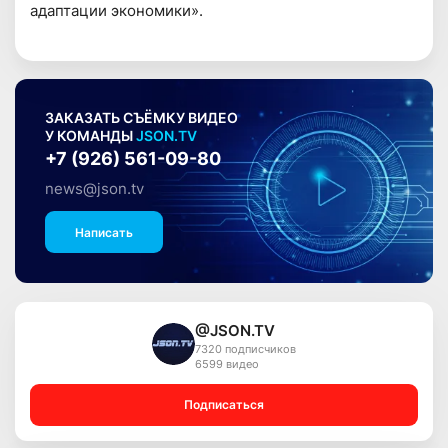
адаптации экономики».
ЗАКАЗАТЬ СЪЁМКУ ВИДЕО
У КОМАНДЫ
JSON.TV
+7 (926) 561-09-80
news@json.tv
Написать
@JSON.TV
7320 подписчиков
6599 видео
Подписаться