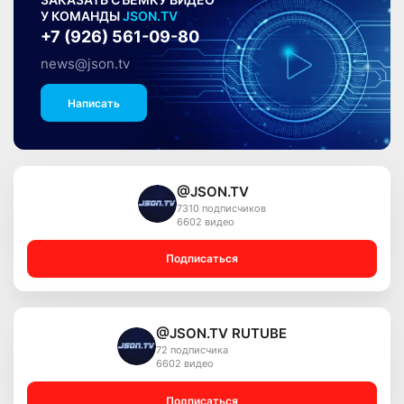
ЗАКАЗАТЬ СЪЁМКУ ВИДЕО
У КОМАНДЫ
JSON.TV
+7 (926) 561-09-80
news@json.tv
Написать
@JSON.TV
7310 подписчиков
6602 видео
Подписаться
@JSON.TV RUTUBE
72 подписчика
6602 видео
Подписаться