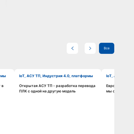
Все
ормы
IoT, АСУ ТП, Индустрия 4.0, платформы
IoT, АСУ ТП, 
 в
Открытая АСУ ТП - разработка перевода
ЕвроХим: в им
Смотреть видео
ПЛК с одной на другую модель
мы открыты в