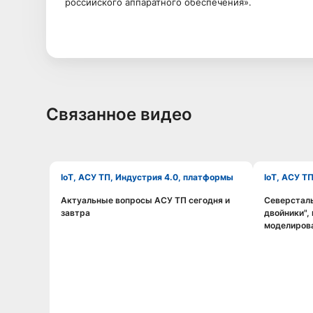
российского аппаратного обеспечения».
Связанное видео
IoT, АСУ ТП, Индустрия 4.0, платформы
IoT, АСУ Т
Актуальные вопросы АСУ ТП сегодня и
Северстал
Смотреть видео
завтра
двойники",
моделиров