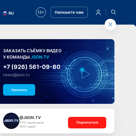
13+
Напишите нам
RU
ЗАКАЗАТЬ СЪЁМКУ ВИДЕО
У КОМАНДЫ
JSON.TV
+7 (926) 561-09-80
news@json.tv
Написать
@JSON.TV
Подписаться
7310 подписчиков
6603 видео