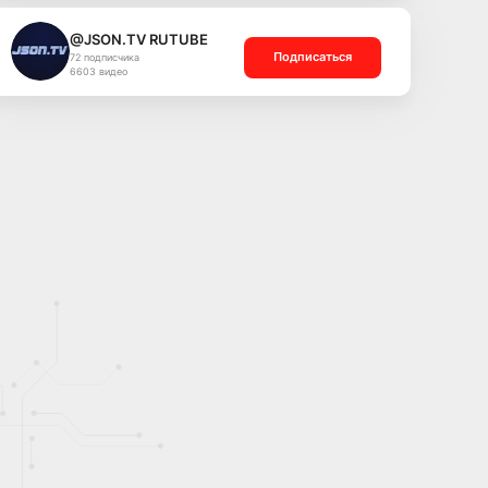
@JSON.TV RUTUBE
Подписаться
72 подписчика
6603 видео