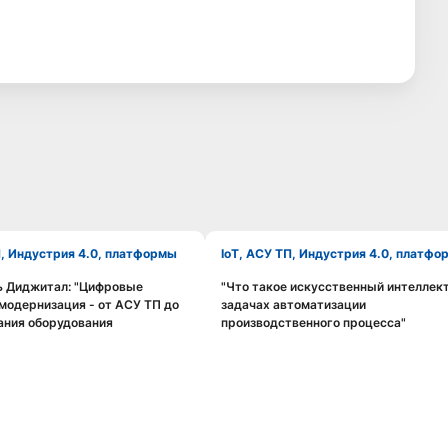
П, Индустрия 4.0, платформы
IoT, АСУ ТП, Индустрия 4.0, платф
ь Диджитал: "Цифровые
"Что такое искусственный интеллект
Смотреть видео
Смотреть видео
 модернизация - от АСУ ТП до
задачах автоматизации
ания оборудования
производственного процесса"