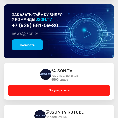
ЗАКАЗАТЬ СЪЁМКУ ВИДЕО
У КОМАНДЫ
JSON.TV
+7 (926) 561-09-80
news@json.tv
Написать
@JSON.TV
7320 подписчиков
6599 видео
Подписаться
@JSON.TV RUTUBE
72 подписчика