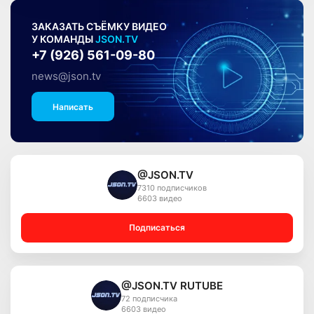
ЗАКАЗАТЬ СЪЁМКУ ВИДЕО
У КОМАНДЫ
JSON.TV
+7 (926) 561-09-80
news@json.tv
Написать
@JSON.TV
7310 подписчиков
6603 видео
Подписаться
@JSON.TV RUTUBE
72 подписчика
6603 видео