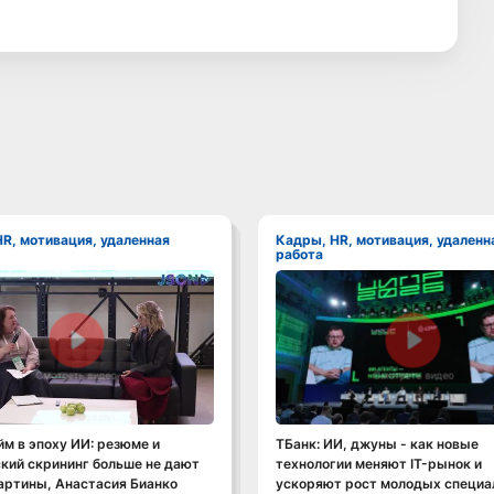
Кадры, HR, мотивация, удаленная
работа
Смотреть видео
Смотреть видео
йм в эпоху ИИ: резюме и
ТБанк: ИИ, джуны - как новые
кий скрининг больше не дают
технологии меняют IT-рынок и
артины, Анастасия Бианко
ускоряют рост молодых специа