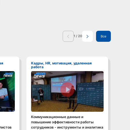
1
/
20
Все
Кадры, HR, мотивация, удаленная
Кадры, HR, мотивация, удаленная
работа
рабо
Смотреть видео
Коммуникационные данные и
HR и 
повышение эффективности работы
что д
листов
сотрудников - инструменты и аналитика
много