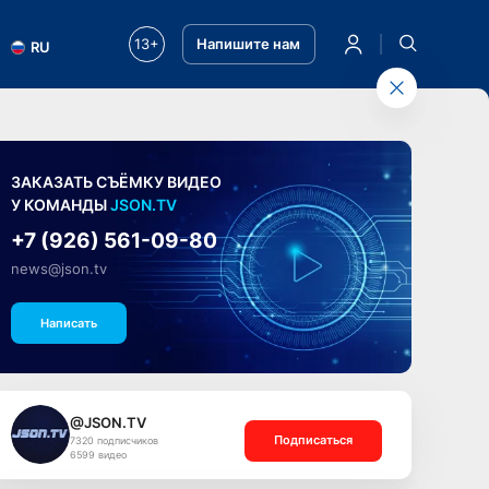
13+
Напишите нам
RU
ЗАКАЗАТЬ СЪЁМКУ ВИДЕО
У КОМАНДЫ
JSON.TV
+7 (926) 561-09-80
news@json.tv
Написать
@JSON.TV
Подписаться
7320 подписчиков
6599 видео