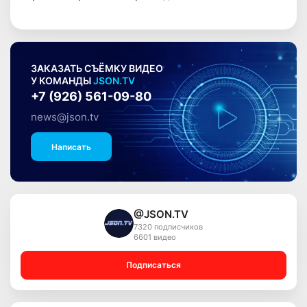
ЗАКАЗАТЬ СЪЁМКУ ВИДЕО
У КОМАНДЫ
JSON.TV
+7 (926) 561-09-80
news@json.tv
Написать
@JSON.TV
7320 подписчиков
6601 видео
Подписаться