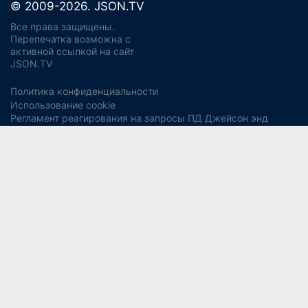
© 2009-2026. JSON.TV
Все права защищены.
Перепечатка возможна с
активной ссылкой на сайт
JSON.TV
Политика конфиденциальности
Использование cookie
Регламент реагирования на запросы ПД Джейсон энд
Партнерс
Политика хранения и уничтожения ПД
Согласие на обработку ПДн
Заявление об отзыве согласия
Согласие на рекламную рассылку
Свидетельство СМИ ЭЛ № ФС77-56975
13+
от 14 февраля 2014 года (Роскомнадзор).
Учредитель:
ООО "Джейсон энд Партнерс Консалтинг".
Главный редактор:
Водянова Светлана Александровна