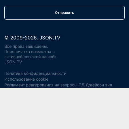
Отправить
© 2009-2026. JSON.TV
Все права защищены.
Перепечатка возможна с
активной ссылкой на сайт
JSON.TV
Политика конфиденциальности
Использование cookie
Регламент реагирования на запросы ПД Джейсон энд
Партнерс
Политика хранения и уничтожения ПД
Согласие на обработку ПДн
Заявление об отзыве согласия
Согласие на рекламную рассылку